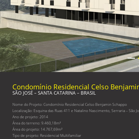
Condomínio Residencial Celso Benjami
SÃO JOSÉ – SANTA CATARINA – BRASIL
Nome do Projeto: Condomínio Residencial Celso Benjamin Schappo
Localização: Esquina das Ruas 411 e Natalino Nascimento, Serraria – São Jos
Ano de projeto: 2014
Área do terreno: 9.460,18m²
Área do projeto: 14.767,69m²
Tipo de projeto: Residencial Multifamiliar