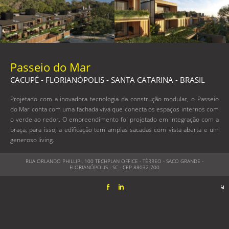
Passeio do Mar
CACUPÉ - FLORIANÓPOLIS - SANTA CATARINA - BRASIL
Projetado com a inovadora tecnologia da construção modular, o Passeio
do Mar conta com uma fachada viva que conecta os espaços internos com
o verde ao redor. O empreendimento foi projetado em integração com a
praça, para isso, a edificação tem amplas sacadas com vista aberta e um
generoso living.
RUA ORLANDO PHILLIPI, 100 TECHPLAN OFFICE - TÉRREO - SACO GRANDE -
FLORIANÓPOLIS - SC - CEP 88032-700