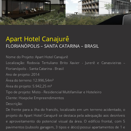
Apart Hotel Canajurê
FLORIANÓPOLIS – SANTA CATARINA – BRASIL
Nome do Projeto: Apart Hotel Canajurê
Localização: Rodovia Tertuliano Brito Xavier - Jurerê e Canasvieiras –
Florianópolis - Santa Catarina - Brasil
Ano de projeto: 2014
Área do terreno: 12.996,54m²
Área do projeto: 5.942,25 m²
Tipo de projeto: Misto - Residencial Multifamiliar e Hoteleiro
Cliente: Hoepcke Empreendimentos
Descrição:
De frente para a ilha do francês, localizado em um terreno acidentado, o
projeto do Apart Hotel Canajurê se destaca pela adequação aos desníveis
e aproveitamento do potencial visual da área. O edifício frontal, com 5
pavimentos (subsolo garagem, 3 tipos e ático) possui apartamentos de 1 e