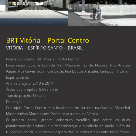
BRT Vitória – Portal Centro
VITÓRIA – ESPÍRITO SANTO – BRASIL
Nome do projeto: BRT Vitória - Portal Centro
Localização: Quadra Avenida Mal. Mascarenhas de Moraes, Rua Aristeu
Aguiar, Rua Governador José Sette, Rua Doutor Aristides Campos - Vitória –
Espírito Santo
Ano de projeto: 2013 e 2014
Áreas dos projetos: 8.999,70m²
Tipo de projeto: Urbano
Descrição:
O projeto Portal Centro está localizado em terreno na Avenida Marechal
Mascarenhas Moraes com frente para o canal de Vitória.
O projeto possui grande cobertura metálica que cobre as duas
plataformas de embarque e desembarque e o edifício de apoio. Além da
função de cobrir, que torna a espera dos usuários mais confortável, fez-se