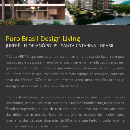
Puro Brasil Design Living
JURERÊ - FLORIANÓPOLIS - SANTA CATARINA - BRASIL
Nós da ARK7 Arquitetos estamos continuamente buscando fazer com que
nossos projetos possam reverberar positivamente na vida das cidades em
que se situam e dos indivíduos que deles vivenciam e usufruem. Quando
se juntam nesta busca um cliente com forte cultura de inovação, como no
caso da Unique MCA e de um terreno com uma vocação urbana e
paisagística especial, o resultado fala por si só!
O Puro Brasil Design Living nos cativou rapidamente, suas linhas simples e
horizontais, as esquadrias de piso teto, a fachada biofílica integrada com as
floreiras vegetadas, o jogo de texturas e as sutilezas das cores advindas
dos diferentes materiais. Tudo remete à forte tradição do modernismo
brasileiro, das décadas douradas de 50 e 60 e que tanto impacto teve na
cultura visual e artística da humanidade.