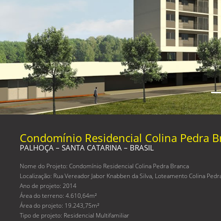
Condomínio Residencial Colina Pedra B
PALHOÇA – SANTA CATARINA – BRASIL
Nome do Projeto: Condomínio Residencial Colina Pedra Branca
Localização: Rua Vereador Jabor Knabben da Silva, Loteamento Colina Pedra B
Ano de projeto: 2014
Área do terreno: 4.610,64m²
Área do projeto: 19.243,75m²
Tipo de projeto: Residencial Multifamiliar