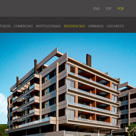
ENG
ESP
POR
TODOS
COMERCIAIS
INSTITUCIONAIS
RESIDENCIAIS
URBANOS
USO MISTO