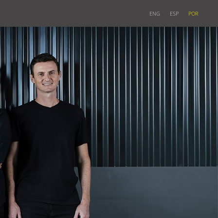
ENG
ESP
POR